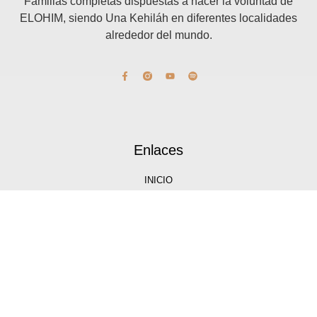
Familias completas dispuestas a hacer la voluntad de
ELOHIM, siendo Una Kehiláh en diferentes localidades
alrededor del mundo.
Enlaces
INICIO
Facebook
Youtube
Instagram
Shabat